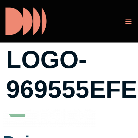
LOGO-
969555EF